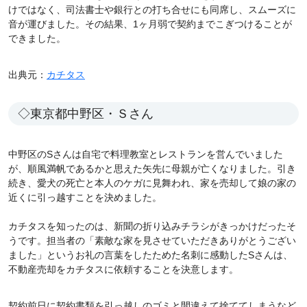
けではなく、司法書士や銀行との打ち合せにも同席し、スムーズに
音が運びました。その結果、1ヶ月弱で契約までこぎつけることが
できました。
出典元：
カチタス
◇東京都中野区・Ｓさん
中野区のSさんは自宅で料理教室とレストランを営んでいました
が、順風満帆であるかと思えた矢先に母親が亡くなりました。引き
続き、愛犬の死亡と本人のケガに見舞われ、家を売却して娘の家の
近くに引っ越すことを決めました。
カチタスを知ったのは、新聞の折り込みチラシがきっかけだったそ
うです。担当者の「素敵な家を見させていただきありがとうござい
ました」というお礼の言葉をしたためた名刺に感動したSさんは、
不動産売却をカチタスに依頼することを決意します。
契約前日に契約書類を引っ越しのゴミと間違えて捨ててしまうなど